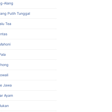
ng-Alang
ang Putih Tunggal
alu Tea
untas
 Mahoni
Pala
ahong
owali
be Jawa
kar Ayam
lukan