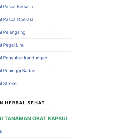
l Pasca Bersalin
l Pasca Operasi
l Pelangsing
l Pegal Linu
al Penyubur kandungan
l Peninggi Badan
l Stroke
N HERBAL SEHAT
I TANAMAN OBAT KAPSUL
s