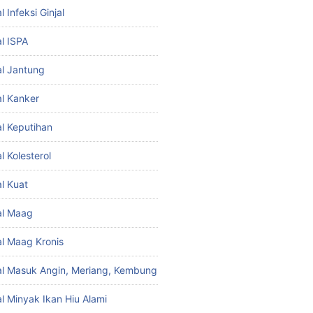
 Infeksi Ginjal
l ISPA
l Jantung
l Kanker
l Keputihan
 Kolesterol
l Kuat
al Maag
l Maag Kronis
l Masuk Angin, Meriang, Kembung
l Minyak Ikan Hiu Alami