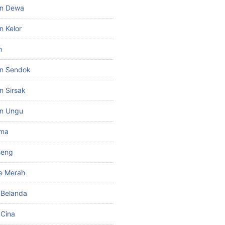
un Dewa
n Kelor
m
un Sendok
n Sirsak
un Ungu
ima
seng
e Merah
i Belanda
 Cina