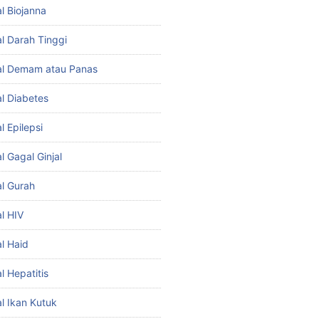
l Biojanna
l Darah Tinggi
al Demam atau Panas
l Diabetes
 Epilepsi
 Gagal Ginjal
l Gurah
l HIV
l Haid
l Hepatitis
l Ikan Kutuk