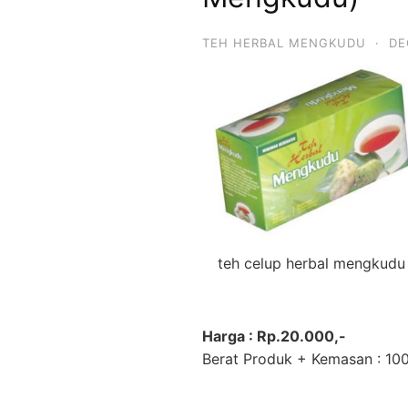
H
e
r
TEH HERBAL MENGKUDU
·
DE
b
a
l
D
a
r
i
T
a
n
a
m
a
teh celup herbal mengkudu
n
O
b
a
Harga : Rp.20.000,-
t
Berat Produk + Kemasan : 10