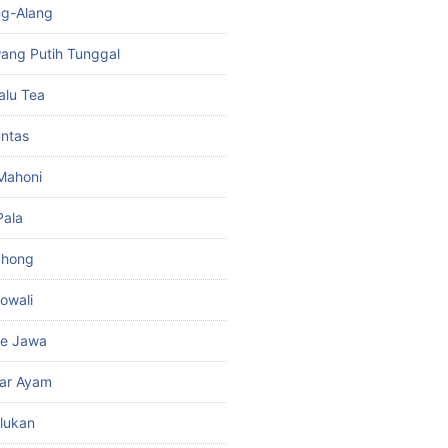
ng-Alang
ang Putih Tunggal
alu Tea
untas
 Mahoni
Pala
ahong
owali
be Jawa
kar Ayam
lukan