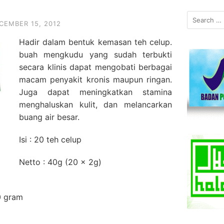
S
CEMBER 15, 2012
e
a
Hadir dalam bentuk kemasan teh celup.
r
buah mengkudu yang sudah terbukti
c
secara klinis dapat mengobati berbagai
h
macam penyakit kronis maupun ringan.
f
Juga dapat meningkatkan stamina
o
menghaluskan kulit, dan melancarkan
r
:
buang air besar.
Isi : 20 teh celup
Netto : 40g (20 x 2g)
0 gram