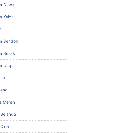
un Dewa
n Kelor
m
un Sendok
n Sirsak
un Ungu
ima
seng
e Merah
i Belanda
 Cina