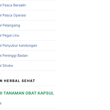
l Pasca Bersalin
l Pasca Operasi
l Pelangsing
l Pegal Linu
al Penyubur kandungan
l Peninggi Badan
l Stroke
N HERBAL SEHAT
I TANAMAN OBAT KAPSUL
s