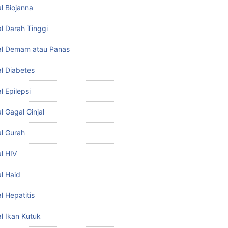
l Biojanna
l Darah Tinggi
al Demam atau Panas
l Diabetes
 Epilepsi
 Gagal Ginjal
l Gurah
l HIV
l Haid
l Hepatitis
l Ikan Kutuk