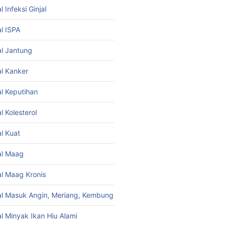
 Infeksi Ginjal
l ISPA
l Jantung
l Kanker
l Keputihan
 Kolesterol
l Kuat
al Maag
l Maag Kronis
l Masuk Angin, Meriang, Kembung
l Minyak Ikan Hiu Alami